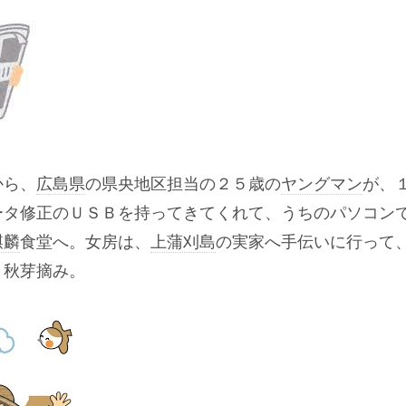
から、
広島県
の県央地区担当の２５歳の
ヤングマン
が、
ータ修正のＵＳＢを持ってきてくれて、うちのパソコン
麒麟
食堂へ。女房は、
上蒲刈島
の実家へ手伝いに行って
、秋芽摘み。