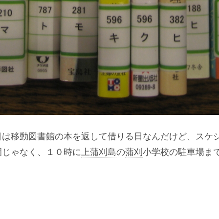
日は
移動図書館
の本を返して借りる日なんだけど、スケ
園じゃなく、１０時に
上蒲刈島
の
蒲刈
小学校の駐車場ま