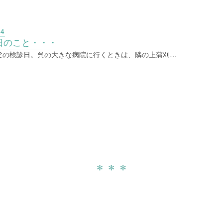
04
日のこと・・・
父の検診日。呉の大きな病院に行くときは、隣の上蒲刈…