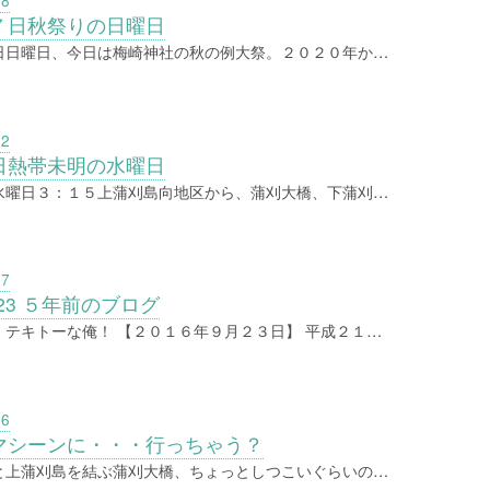
18
７日秋祭りの日曜日
日日曜日、今日は梅崎神社の秋の例大祭。２０２０年か…
02
日熱帯未明の水曜日
水曜日３：１５上蒲刈島向地区から、蒲刈大橋、下蒲刈…
27
0923 ５年前のブログ
、テキトーな俺！ 【２０１６年９月２３日】 平成２１…
26
マシーンに・・・行っちゃう？
と上蒲刈島を結ぶ蒲刈大橋、ちょっとしつこいぐらいの…