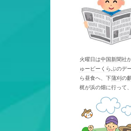
火曜日は
中国新聞
社
ゅーピーくらぶ
のデ
ら昼食へ、下
蒲刈
の
梶が浜の畑に行って