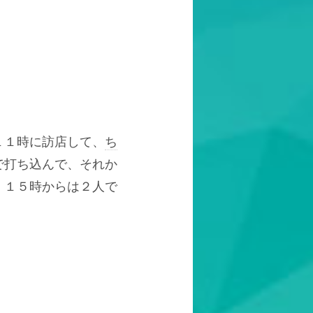
１１時に訪店して、
ち
で打ち込んで、それか
、１５時からは２人で