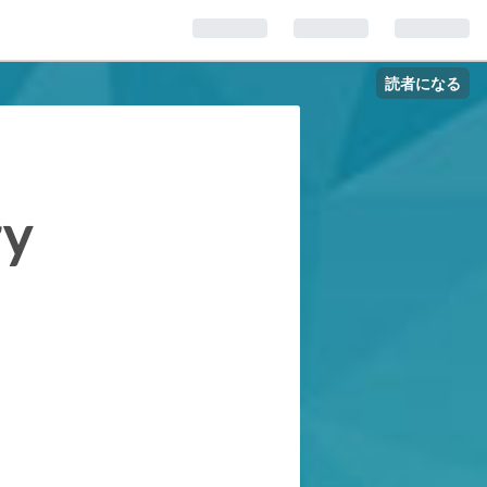
読者になる
ry