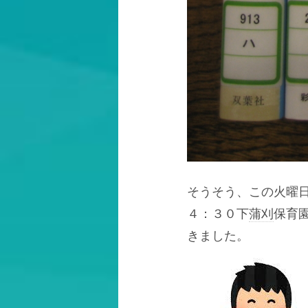
そうそう、この火曜
４：３０下
蒲刈
保育
きました。